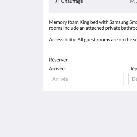
Chauffage
Memory foam King bed with Samsung Smart
rooms include an attached private bathroo
Accessibility: All guest rooms are on the s
Réserver
Arrivée
Dép
The Griff Inn
1912 Mill Brook Rd.
Waitsfield Vermont 05673
United States