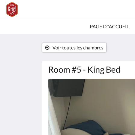
PAGE D''ACCUEIL
Voir toutes les chambres
Room #5 - King Bed
Consultez
le
diaporama
ci-
dessous.
Pour
passer
d''une
image
à