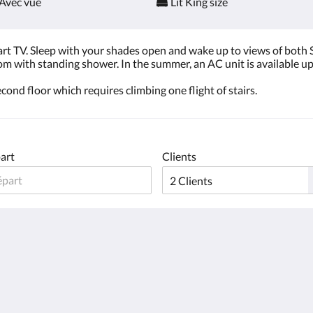
Avec vue
Lit King size
 TV. Sleep with your shades open and wake up to views of both S
m with standing shower. In the summer, an AC unit is available u
econd floor which requires climbing one flight of stairs.
art
Clients
Plus
Page d''accueil
Galerie de photos
Chambres
Attractions